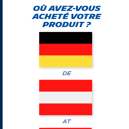
Où avez-vous
acheté votre
produit ?
*Champs obligatoires
Mention légale - Informations sur la protection des
données
DE
Michelin Suisse SA avec siège à Givisiez (CH) collecte et
traite des données dans le but de répondre à vos
questions dans le cadre de la promotion.
Les données recueillies et traitées dans le cadre de cette
promotion seront sont conservées pendant 12 mois.
Sont exclues de ce délai les données qui doivent être
AT
conservées plus longtemps en tant que justificatifs,